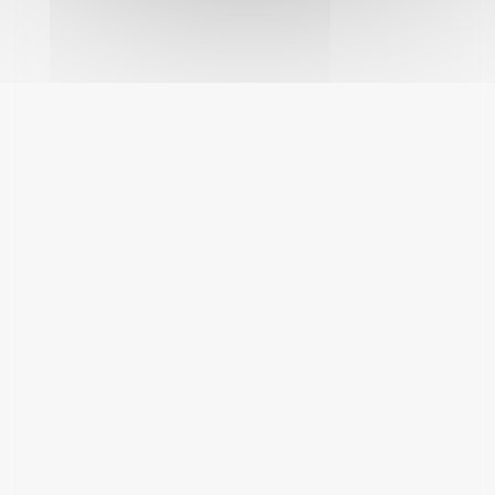
Votre Mairie vous accueille
Lundi / Mardi / Jeudi / Vendredi
8h30 - 12h30 / 13h30 - 17h30
Fermée le mercredi